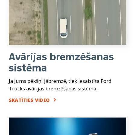
Avārijas bremzēšanas
sistēma
Ja jums pēkšņi jābremzē, tiek iesaistīta Ford
Trucks avārijas bremzēšanas sistēma.
SKATĪTIES VIDEO