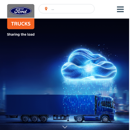
Atrast pārstāvniecību