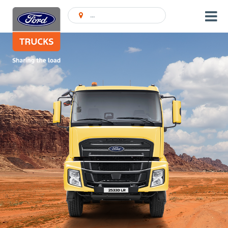
Atrast pārstāvniecību