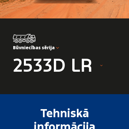
Būvniecības sērija
2533D LR
Tehniskā
informācija