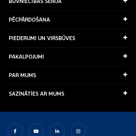
BŪVNIECĪBAS SĒRIJA
PĒCPĀRDOŠANA
PIEDERUMI UN VIRSBŪVES
PAKALPOJUMI
PAR MUMS
SAZİNĀTİES AR MUMS