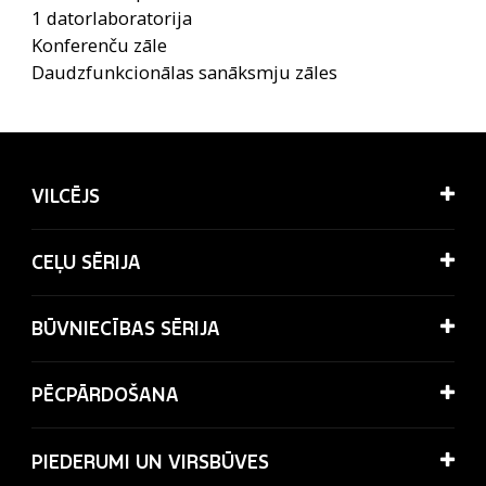
1 datorlaboratorija 
Konferenču zāle 
Daudzfunkcionālas sanāksmju zāles
VILCĒJS
CEĻU SĒRIJA
BŪVNIECĪBAS SĒRIJA
PĒCPĀRDOŠANA
PIEDERUMI UN VIRSBŪVES