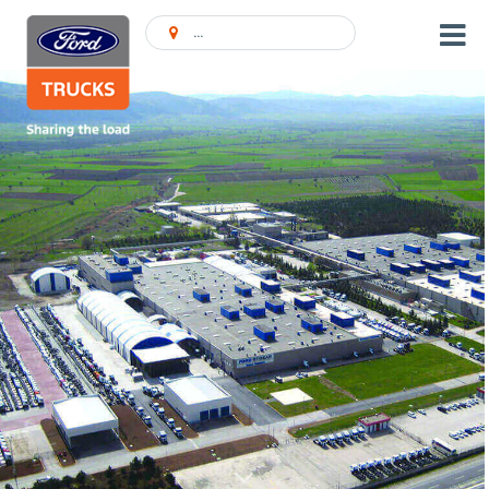
Atrast pārstāvniecību