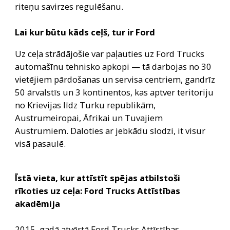
riteņu savirzes regulēšanu.
Lai kur būtu kāds ceļš, tur ir Ford
Uz ceļa strādājošie var paļauties uz Ford Trucks 
automašīnu tehnisko apkopi — tā darbojas no 30 
vietējiem pārdošanas un servisa centriem, gandrīz 
50 ārvalstīs un 3 kontinentos, kas aptver teritoriju 
no Krievijas līdz Turku republikām, 
Austrumeiropai, Āfrikai un Tuvajiem 
Austrumiem. Daloties ar jebkādu slodzi, it visur 
visā pasaulē.
Īstā vieta, kur attīstīt spējas atbilstoši 
rīkoties uz ceļa: Ford Trucks Attīstības 
akadēmija
2015. gadā atvērtā Ford Trucks Attīstības 