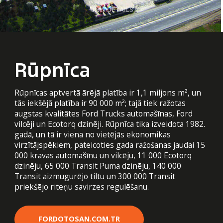
VIEW DETAILS
Rūpnīca
Rūpnīcas aptvertā ārējā platība ir 1,1 miljons m², un
tās iekšējā platība ir 90 000 m²; tajā tiek ražotas
augstas kvalitātes Ford Trucks automašīnas, Ford
vilcēji un Ecotorq dzinēji. Rūpnīca tika izveidota 1982.
gadā, un tā ir viena no vietējās ekonomikas
virzītājspēkiem, pateicoties gada ražošanas jaudai 15
000 kravas automašīnu un vilcēju, 11 000 Ecotorq
dzinēju, 65 000 Transit Puma dzinēju, 140 000
Transit aizmugurējo tiltu un 300 000 Transit
priekšējo riteņu savirzes regulēšanu.
FORDOTOSAN.COM.TR