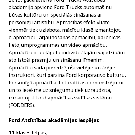
akadēmija apvieno Ford Trucks automašīnu 
būves kultūru un speciālās zināšanas ar 
personīgu attīstību. Apmācības efektivitāte 
vienmēr tiek uzlabota, mācību klasē izmantojot, 
e-apmācību, atjaunošanas apmācību, darbnīcas 
lietojumprogrammas un video apmācību. 
Apmācība ir pielāgota individuālajām vajadzībām 
atbilstoši prasmju un zināšanu līmenim. 
Apmācību vada pieredzējuši vietējie un ārējie 
instruktori, kuri pārzina Ford korporatīvo kultūru. 
Personīgā apmācība, lietpratības demonstrējumi 
un to ietekme uz sniegumu tiek uzraudzīta, 
izmantojot Ford apmācības vadības sistēmu 
(FODDERS).
Ford Attīstības akadēmijas iespējas
11 klases telpas, 