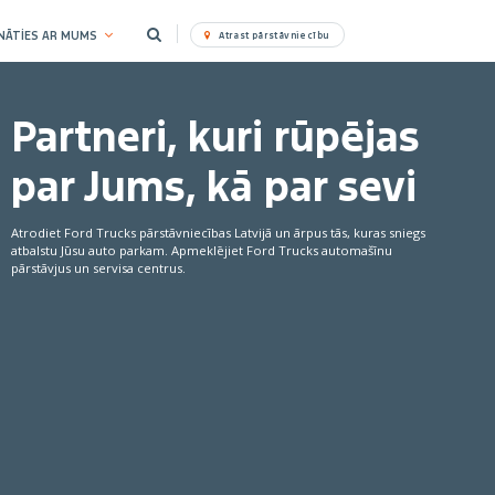
NĀTİES AR MUMS
Atrast pārstāvniecību
Partneri, kuri rūpējas
par Jums, kā par sevi
Atrodiet Ford Trucks pārstāvniecības Latvijā un ārpus tās, kuras sniegs
atbalstu Jūsu auto parkam. Apmeklējiet Ford Trucks automašīnu
pārstāvjus un servisa centrus.