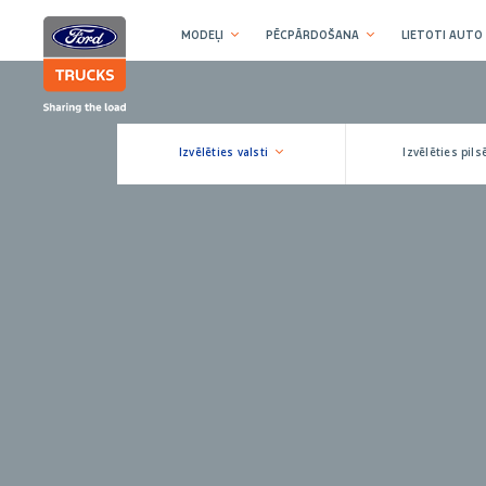
MODEĻI
PĒCPĀRDOŠANA
LIETOTI AUTO
Izvēlēties valsti
Izvēlēties pils