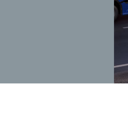
BŪVNIECĪBAS SĒRIJA
PĒCPĀRDOŠANA
1833D DC
Apkope