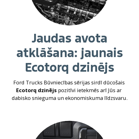
Jaudas avota
atklāšana: jaunais
Ecotorq dzinējs
Ford Trucks Būvniecības sērijas sirdī dūcošais 
Ecotorq dzinējs
 pozitīvi ietekmēs arī Jūs ar 
dabisko snieguma un ekonomiskuma līdzsvaru.