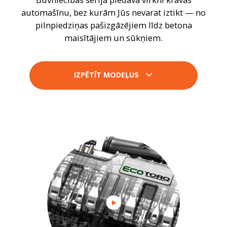
automašīnu, bez kurām Jūs nevarat iztikt — no
pilnpiedziņas pašizgāzējiem līdz betona
maisītājiem un sūkņiem.
IZPĒTĪT MODEĻUS