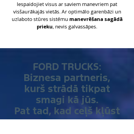
Iespaidojiet visus ar saviem manevriem pat
visšaurākajās vietās. Ar optimālo garenbāzi un
uzlaboto stūres sistēmu
manevrēšana sagādā
prieku
, nevis galvassāpes.
FORD TRUCKS:
Biznesa partneris,
kurš strādā tikpat
smagi kā jūs.
Pat tad, kad ceļš kļūst
smags.