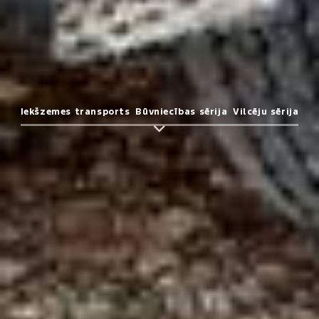
Iekšzemes transports
Būvniecības sērija
Vilcēju sērija