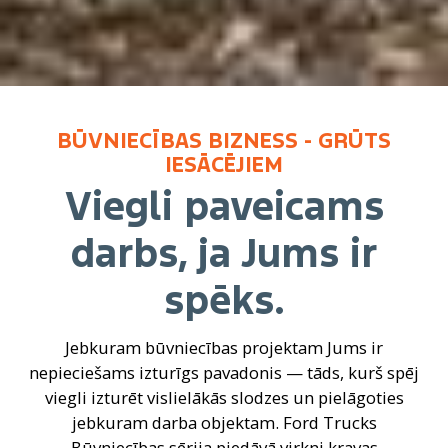
BŪVNIECĪBAS BIZNESS - GRŪTS
IESĀCĒJIEM
Viegli paveicams
darbs, ja Jums ir
spēks.
Jebkuram būvniecības projektam Jums ir
nepieciešams izturīgs pavadonis — tāds, kurš spēj
viegli izturēt vislielākās slodzes un pielāgoties
jebkuram darba objektam. Ford Trucks
Būvniecības sērija piedāvā virkni kravas