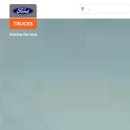
Atrast pārstāvniecī