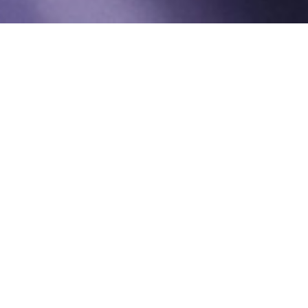
Būvniecības sērija
Tā ir grūtākā
izdzīvošana
būvlaukumā
Apvienojot jaudu ar izturību un veiktspēju,
Ford Trucks Construction Series ļauj jums
dominēt pat vissmagākajā būvlaukumā.
Vairāk