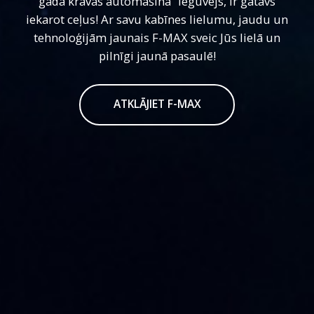
gada kravas automašīna” ieguvējs, ir gatavs
iekarot ceļus! Ar savu kabīnes lielumu, jaudu un
tehnoloģijām jaunais F-MAX sveic Jūs lielā un
pilnīgi jaunā pasaulē!
ATKLĀJIET F-MAX