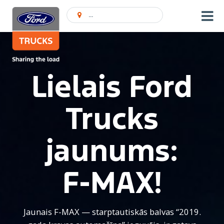
Atrast pārstāvniecību
Lielais Ford
Trucks
jaunums:
F-MAX!
Jaunais F-MAX — starptautiskās balvas “2019.