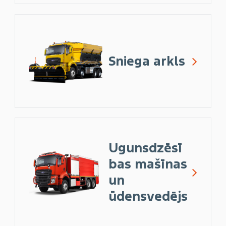
Sniega arkls
Ugunsdzēsī
bas mašīnas
un
ūdensvedējs