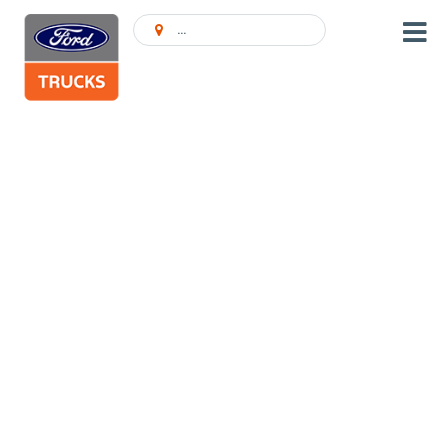
Atrast pārstāvniecību