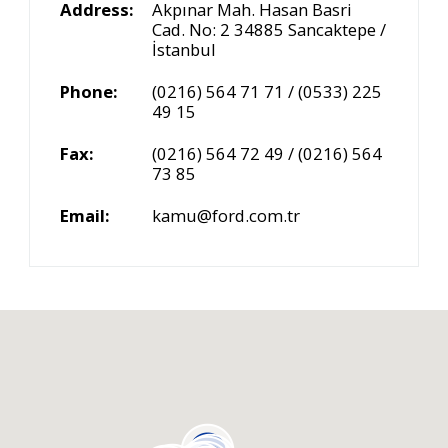
Address:
Akpınar Mah. Hasan Basri
Cad. No: 2 34885 Sancaktepe /
İstanbul
Phone:
(0216) 564 71 71
/
(0533) 225
49 15
Fax:
(0216) 564 72 49
/ (0216) 564
73 85
Email:
kamu@ford.com.tr