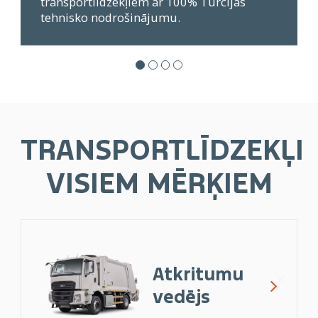
transportlīdzekļiem ar 100% Turcijas
tehnisko nodrošinājumu.
TRANSPORTLĪDZEKĻI
VISIEM MĒRĶIEM
Atkritumu
vedējs